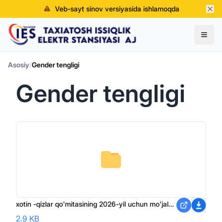
Veb-sayt sinov versiyasida ishlamoqda
Asosiy
/
Gender tengligi
Gender tengligi
xotin -qizlar qo'mitasining 2026-yil uchun mo'jalangan ish rejasi.PDF
2.9 KB