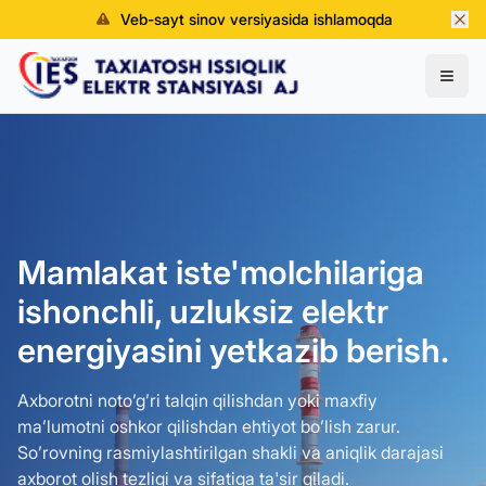
Veb-sayt sinov versiyasida ishlamoqda
Mamlakat iste'molchilariga
ishonchli, uzluksiz elektr
energiyasini yetkazib berish.
Axborotni noto’g’ri talqin qilishdan yoki maxfiy
ma’lumotni oshkor qilishdan ehtiyot bo’lish zarur.
So’rovning rasmiylashtirilgan shakli va aniqlik darajasi
axborot olish tezligi va sifatiga ta'sir qiladi.