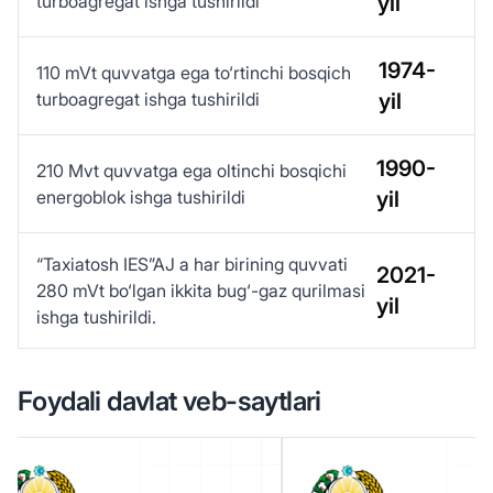
turboagregat ishga tushirildi
yil
1974-
110 mVt quvvatga ega to‘rtinchi bosqich
turboagregat ishga tushirildi
yil
1990-
210 Mvt quvvatga ega oltinchi bosqichi
energoblok ishga tushirildi
yil
“Taxiatosh IES”AJ a har birining quvvati
2021-
280 mVt bo‘lgan ikkita bug‘-gaz qurilmasi
yil
ishga tushirildi.
Foydali davlat veb-saytlari