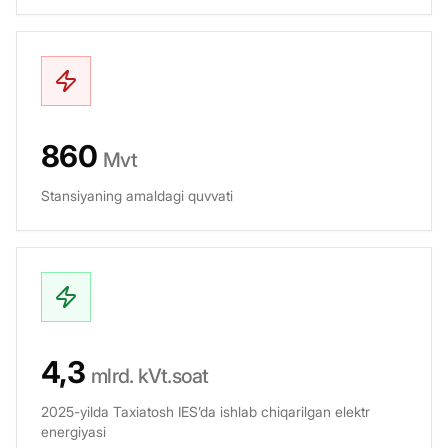
860
Mvt
Stansiyaning amaldagi quvvati
4,3
mlrd. kVt.soat
2025-yilda Taxiatosh IES’da ishlab chiqarilgan elektr
energiyasi